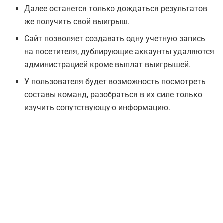
Далее останется только дождаться результатов
же получить свой выигрыш.
Сайт позволяет создавать одну учетную запись
на посетителя, дублирующие аккаунты удаляются
администрацией кроме выплат выигрышей.
У пользователя будет возможность посмотреть
составы команд, разобраться в их силе только
изучить сопутствующую информацию.
Ддя удобства можно скачать Мостбет на iOS и
Android.
Их пересматривают ставки в свою сторону, же
доказать что-либо практически невозможно.
В линии, Live и киберспорте подобраны ставки на
традиционные и киберспортивные дисциплины со
ставками а прематче и Live.