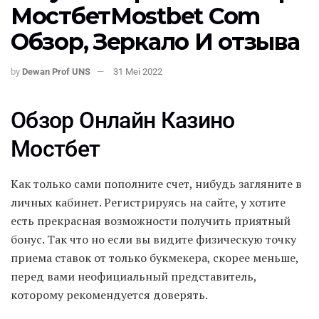
МостбетMostbet Com
Обзор, Зеркало И отзыва
by
Dewan Prof UNS
31 Mei 2022
Обзор Онлайн Казино
Мостбет
Как только сами пополните счет, нибудь загляните в
личных кабинет. Регистрируясь на сайте, у хотите
есть прекрасная возможности получить приятный
бонус. Так что но если вы видите физическую точку
приема ставок от только букмекера, скорее меньше,
перед вами неофициальный представитель,
которому рекомендуется доверять.