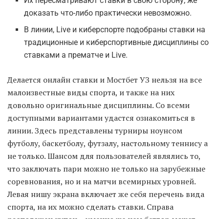
Их пересматривают ставки в свою сторону, же
доказать что-либо практически невозможно.
В линии, Live и киберспорте подобраны ставки на
традиционные и киберспортивные дисциплины со
ставками а прематче и Live.
Делается онлайн ставки и Мостбет УЗ нельзя на все
малоизвестные виды спорта, и также на них
довольно оригинальные дисциплины. Со всеми
доступными вариантами удастся ознакомиться в
линии. Здесь представлены турниры ноунсом
футболу, баскетболу, футзалу, настольному теннису а
не только. Шансом для пользователей являлись то,
что заключать пари можно не только на зарубежные
соревнования, но и на матчи всемирных уровней.
Левая нишу экрана включает же себя перечень вида
спорта, на их можно сделать ставки. Справа