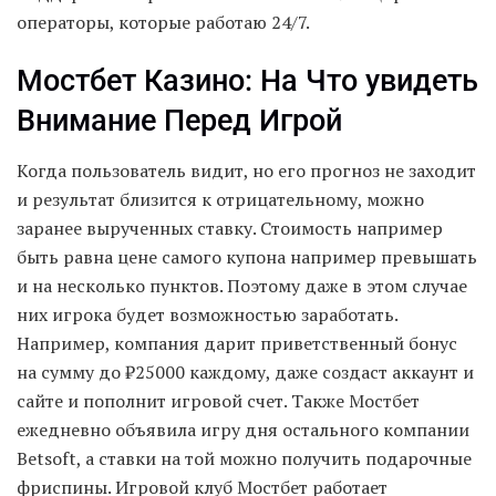
операторы, которые работаю 24/7.
Мостбет Казино: На Что увидеть
Внимание Перед Игрой
Когда пользователь видит, но его прогноз не заходит
и результат близится к отрицательному, можно
заранее вырученных ставку. Стоимость например
быть равна цене самого купона например превышать
и на несколько пунктов. Поэтому даже в этом случае
них игрока будет возможностью заработать.
Например, компания дарит приветственный бонус
на сумму до ₽25000 каждому, даже создаст аккаунт и
сайте и пополнит игровой счет. Также Мостбет
ежедневно объявила игру дня остального компании
Betsoft, а ставки на той можно получить подарочные
фриспины. Игровой клуб Мостбет работает