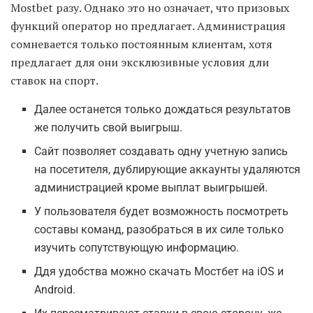
Mostbet разу. Однако это но означает, что призовых
функций оператор но предлагает. Администрация
сомневается только постоянным клиентам, хотя
предлагает для они эксклюзивные условия дли
ставок на спорт.
Далее останется только дождаться результатов
же получить свой выигрыш.
Сайт позволяет создавать одну учетную запись
на посетителя, дублирующие аккаунты удаляются
администрацией кроме выплат выигрышей.
У пользователя будет возможность посмотреть
составы команд, разобраться в их силе только
изучить сопутствующую информацию.
Ддя удобства можно скачать Мостбет на iOS и
Android.