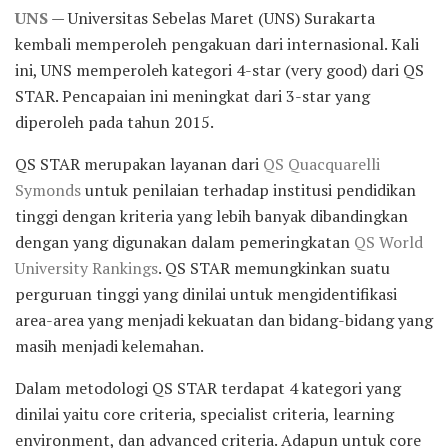
UNS
— Universitas Sebelas Maret (UNS) Surakarta
kembali memperoleh pengakuan dari internasional. Kali
ini, UNS memperoleh kategori 4-star (very good) dari QS
STAR. Pencapaian ini meningkat dari 3-star yang
diperoleh pada tahun 2015.
QS STAR merupakan layanan dari
QS Quacquarelli
Symonds
untuk penilaian terhadap institusi pendidikan
tinggi dengan kriteria yang lebih banyak dibandingkan
dengan yang digunakan dalam pemeringkatan
QS World
University Rankings
. QS STAR memungkinkan suatu
perguruan tinggi yang dinilai untuk mengidentifikasi
area-area yang menjadi kekuatan dan bidang-bidang yang
masih menjadi kelemahan.
Dalam metodologi QS STAR terdapat 4 kategori yang
dinilai yaitu core criteria, specialist criteria, learning
environment, dan advanced criteria. Adapun untuk core