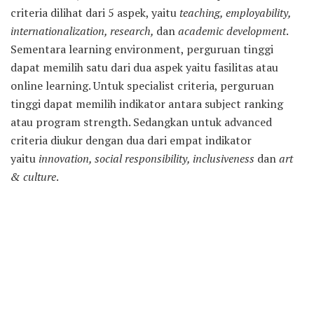
criteria dilihat dari 5 aspek, yaitu
teaching, employability,
internationalization, research,
dan
academic development
.
Sementara learning environment, perguruan tinggi
dapat memilih satu dari dua aspek yaitu fasilitas atau
online learning. Untuk specialist criteria, perguruan
tinggi dapat memilih indikator antara subject ranking
atau program strength. Sedangkan untuk advanced
criteria diukur dengan dua dari empat indikator
yaitu
innovation, social responsibility, inclusiveness
dan
art
& culture
.
Rektor UNS, Prof. Jamal Wiwoho mengatakan bahwa pada
penilaian di tahun 2022 ini, UNS secara
overall
atau
keseluruhan memperoleh 4-star.
“Star tertinggi yaitu 5-star yang diperoleh pada indikator
employability yang diukur dengan reputasi di mata