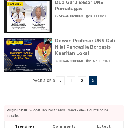
Dua Guru Besar UNS
FEATURED
Purnatugas
BY
DEWAN PROF UNS
28 JULI 2021
Dewan Profesor UNS Gali
FEATURED
Nilai Pancasila Berbasis
Kearifan Lokal
BY
DEWAN PROF UNS
29 MARET 2021
1
2
3
PAGE 3 OF 3
Plugin Install
: Widget Tab Post needs JNews - View Counter to be
installed
Trending
Comments
Latest