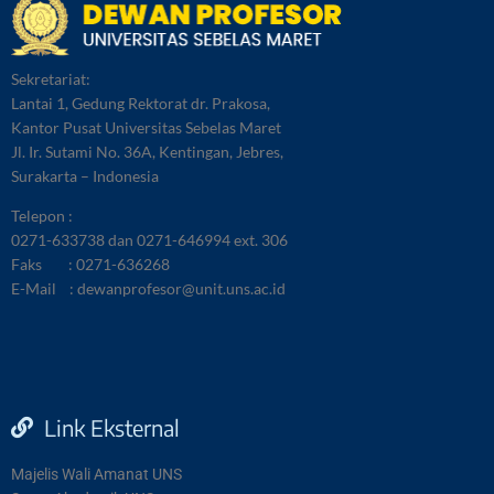
Sekretariat:
Lantai 1, Gedung Rektorat dr. Prakosa,
Kantor Pusat Universitas Sebelas Maret
Jl. Ir. Sutami No. 36A, Kentingan, Jebres,
Surakarta – Indonesia
Telepon :
0271-633738 dan 0271-646994 ext. 306
Faks : 0271-636268
E-Mail :
dewanprofesor@unit.uns.ac.id
Link Eksternal
Majelis Wali Amanat UNS