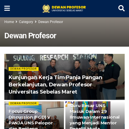
Home
Category
Dewan Profesor
Dewan Profesor
DEWAN PROFESOR
Kunjungan Kerja Tim Panja Pangan
Berkelanjutan, Dewan Profesor
Universitas Sebelas Maret
BERITA UNS
DEWAN PROFESOR
Guru Besar UNS
Focus Group
Masuk Dalam 29
Discussion (FGD) V
Ilmuwan Internasional
PANJA UNS Pelopor
yang Menjadi Mentor
dan Benteng
Peneliti Muda