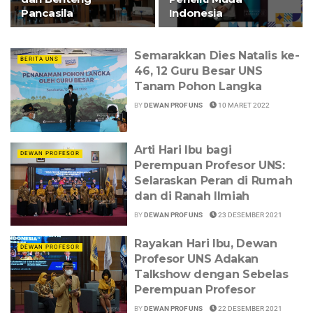
Pancasila
Indonesia
Semarakkan Dies Natalis ke-
BERITA UNS
46, 12 Guru Besar UNS
Tanam Pohon Langka
BY
DEWAN PROF UNS
10 MARET 2022
Arti Hari Ibu bagi
DEWAN PROFESOR
Perempuan Profesor UNS:
Selaraskan Peran di Rumah
dan di Ranah Ilmiah
BY
DEWAN PROF UNS
23 DESEMBER 2021
Rayakan Hari Ibu, Dewan
DEWAN PROFESOR
Profesor UNS Adakan
Talkshow dengan Sebelas
Perempuan Profesor
BY
DEWAN PROF UNS
22 DESEMBER 2021